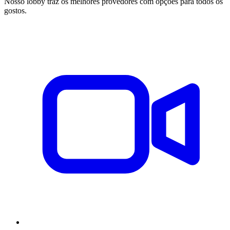
Nosso lobby traz os melhores provedores com opções para todos os
gostos.