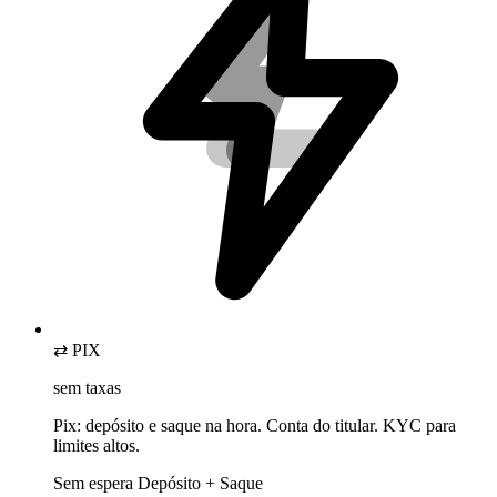
⇄
PIX
sem taxas
Pix: depósito e saque na hora. Conta do titular. KYC para
limites altos.
Sem espera
Depósito + Saque