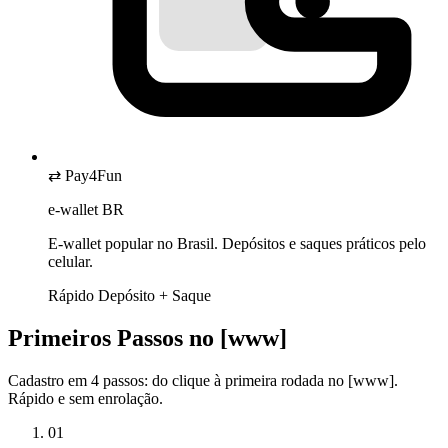
⇄
Pay4Fun
e-wallet BR
E-wallet popular no Brasil. Depósitos e saques práticos pelo
celular.
Rápido
Depósito + Saque
Primeiros Passos no [www]
Cadastro em 4 passos: do clique à primeira rodada no [www].
Rápido e sem enrolação.
01