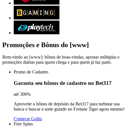
Promoções e Bônus do [www]
Bem-vindo ao [www]: bônus de boas-vindas, apostas múltiplas e
promoções diárias para quem chega e para quem já faz parte.
Promo de Cadastro
Garanta seu bônus de cadastro no Bet317
até 300%
Aproveite o bônus de depósito da Bet317 para turbinar sua
banca e buscar a sorte grande no Fortune Tiger agora mesmo!
Começar Grátis
Free Spins