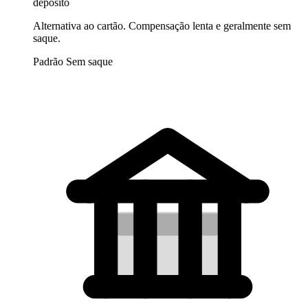
depósito
Alternativa ao cartão. Compensação lenta e geralmente sem
saque.
Padrão
Sem saque