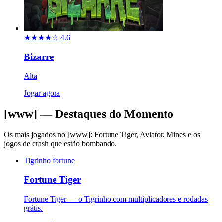
★★★★☆
4.6
Bizarre
Alta
Jogar agora
[www] — Destaques do Momento
Os mais jogados no [www]: Fortune Tiger, Aviator, Mines e os
jogos de crash que estão bombando.
Tigrinho
fortune
Fortune Tiger
Fortune Tiger — o Tigrinho com multiplicadores e rodadas
grátis.