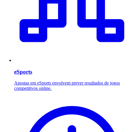
eSports
Apostas em eSports envolvem prever resultados de jogos
competitivos online.