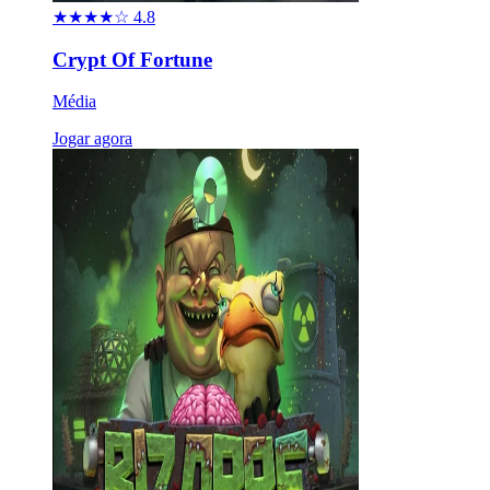
★★★★☆
4.8
Crypt Of Fortune
Média
Jogar agora