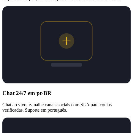
Chat 24/7 em pt-BR
Chat ao vivo, e-mail e canais sociais com SLA para contas
verificadas. Suporte em português.