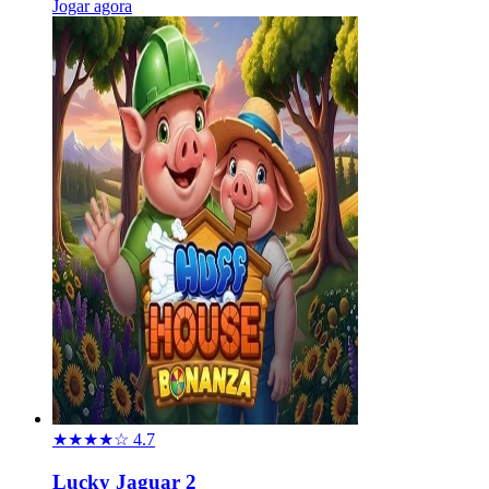
Jogar agora
★★★★☆
4.7
Lucky Jaguar 2